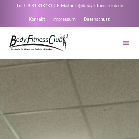
Skip
Tel. 07041 818481
|
E-Mail: info@body-fitness-club.de
to
Kontakt
Impressum
Datenschutz
content